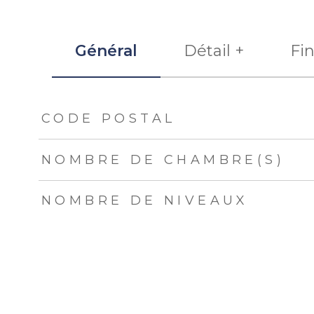
Général
Détail +
Fi
TRAD_ZEPHYR_Caracteristique
TRAD_ZEPHYR_Val
CODE POSTAL
NOMBRE DE CHAMBRE(S)
NOMBRE DE NIVEAUX