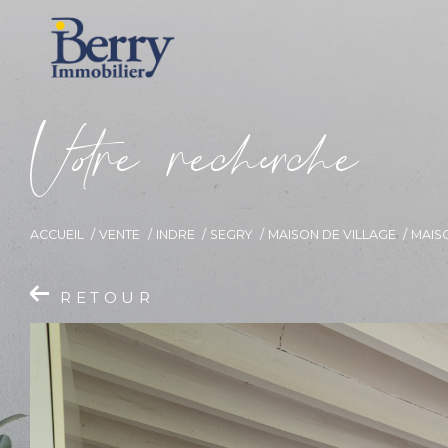
V
o
r
e
r
e
c
e
c
e
ACCUEIL
VENTE
INDRE
SEGRY
MAISON DE VILLAGE
MAIS
RETOUR