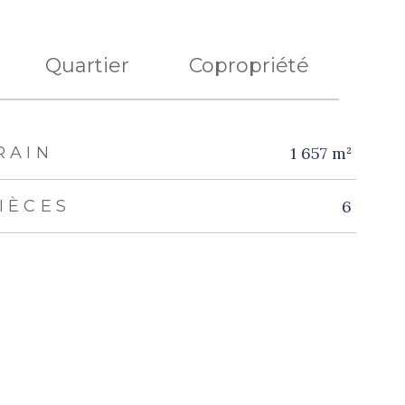
Quartier
Copropriété
RAIN
1 657 m²
IÈCES
6