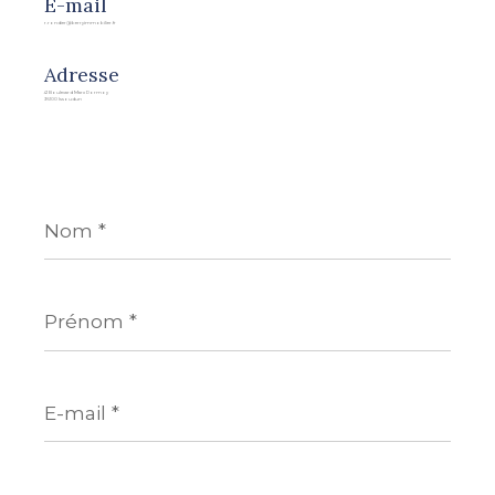
E-mail
r.rondier@berryimmobilier.fr
Adresse
41 Boulevard Marx Dormoy
36100 Issoudun
Nom
*
Prénom
*
E-
mail
*
Téléphone