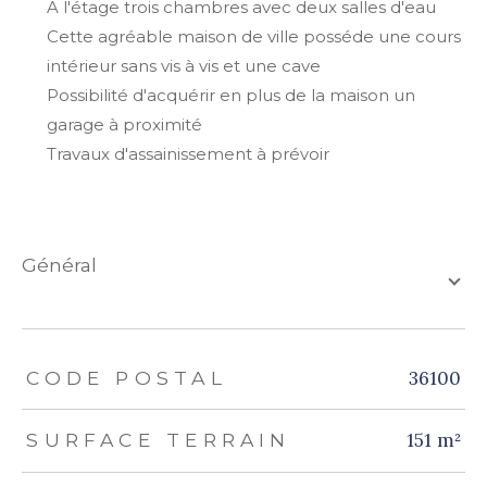
A l'étage trois chambres avec deux salles d'eau
Cette agréable maison de ville posséde une cours
intérieur sans vis à vis et une cave
Possibilité d'acquérir en plus de la maison un
garage à proximité
Travaux d'assainissement à prévoir
général
TRAD_ZEPHYR_Caracteristique
TRAD_ZEPHYR_Valeurs
36100
CODE POSTAL
151 m²
SURFACE TERRAIN