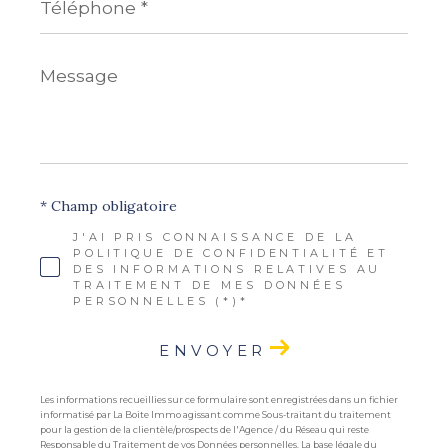
*
Message
*
* Champ obligatoire
J'AI PRIS CONNAISSANCE DE LA
POLITIQUE DE CONFIDENTIALITÉ ET
DES INFORMATIONS RELATIVES AU
TRAITEMENT DE MES DONNÉES
PERSONNELLES (*)*
ENVOYER
Les informations recueillies sur ce formulaire sont enregistrées dans un fichier
informatisé par La Boite Immo agissant comme Sous-traitant du traitement
pour la gestion de la clientèle/prospects de l'Agence / du Réseau qui reste
Responsable du Traitement de vos Données personnelles. La base légale du