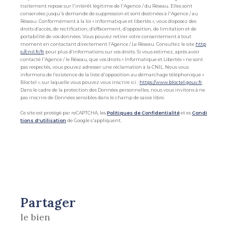
traitement repose sur l'intérêt légitime de l'Agence / du Réseau. Elles sont
conservées jusqu'à demande de suppression et sont destinées à l'Agence / au
Réseau. Conformément à la loi « informatique et libertés », vous disposez des
droits d’accès, de rectification, d’effacement, d’opposition, de limitation et de
portabilité de vos données. Vous pouvez retirer votre consentement à tout
moment en contactant directement l’Agence / Le Réseau. Consultez le site
http
s://cnil.fr/fr
pour plus d’informations sur vos droits. Si vous estimez, après avoir
contacté l'Agence / le Réseau, que vos droits « Informatique et Libertés » ne sont
pas respectés, vous pouvez adresser une réclamation à la CNIL. Nous vous
informons de l’existence de la liste d'opposition au démarchage téléphonique «
Bloctel », sur laquelle vous pouvez vous inscrire ici :
https://www.bloctel.gouv.fr
.
Dans le cadre de la protection des Données personnelles, nous vous invitons à ne
pas inscrire de Données sensibles dans le champ de saisie libre.
Ce site est protégé par reCAPTCHA, les
Politiques de Confidentialité
et es
Condi
tions d'utilisation
de Google s'appliquent.
partager
le bien