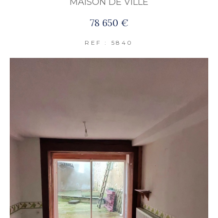
MAISON DE VILLE
FILTRER PAR
78 650 €
REF : 5840
COUPS DE COEUR
EXCLUSIVITÉS
NOUVEAUTÉS
RECHERCHER