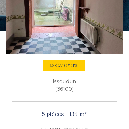
Budget
Budget
Surface
Surface
Pièces
Pièces
EXCLUSIVITÉ
Référence
Issoudun
(36100)
AFFINER LES CRITÈRES
TERRASSE
PARKING
5 pièces - 134 m²
PISCINE