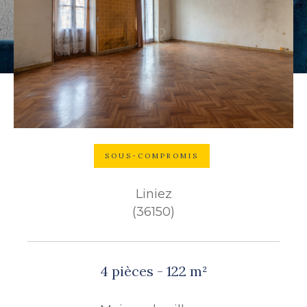
Budget
Budget
Surface
Surface
Pièces
Pièces
SOUS-COMPROMIS
Référence
Liniez
(36150)
AFFINER LES CRITÈRES
TERRASSE
PARKING
4 pièces - 122 m²
PISCINE