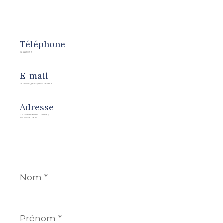
Téléphone
02 54 21 09 21
E-mail
r.rondier@berryimmobilier.fr
Adresse
41 Boulevard Marx Dormoy
36100 Issoudun
Nom
*
Prénom
*