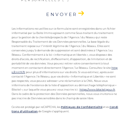
ENVOYER
Les informations recueillies sur ce formulaire sont enregistrées dans un fichier
informatisé par La Boite Immo agissant comme Sous-traitant du traitement
pour la gestion de la clientèle/prospects de l'Agence / du Réseau qui reste
Responsable du Traitement de vos Données personnelles. La base légale du
traitement repose sur l'intérêt légitime de l'Agence / du Réseau. Elles sont
conservées jusqu'à demande de suppression et sont destinées à l'Agence / au
Réseau. Conformément à la loi « informatique et libertés », vous disposez des
droits d’accès, de rectification, d’effacement, d’opposition, de limitation et de
portabilité de vos données. Vous pouvez retirer votre consentement à tout
moment en contactant directement l’Agence / Le Réseau. Consultez le site
http
s://cnil.fr/fr
pour plus d’informations sur vos droits. Si vous estimez, après avoir
contacté l'Agence / le Réseau, que vos droits « Informatique et Libertés » ne sont
pas respectés, vous pouvez adresser une réclamation à la CNIL. Nous vous
informons de l’existence de la liste d'opposition au démarchage téléphonique «
Bloctel », sur laquelle vous pouvez vous inscrire ici :
https://www.bloctel.gouv.fr
.
Dans le cadre de la protection des Données personnelles, nous vous invitons à ne
pas inscrire de Données sensibles dans le champ de saisie libre.
Ce site est protégé par reCAPTCHA, les
Politiques de Confidentialité
et es
Condi
tions d'utilisation
de Google s'appliquent.