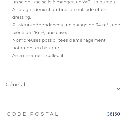
un salon, une salle à manger, un WC, un bureau.
A l'étage : deux chambres en enfilade et un
dressing.
Plusieurs dépendances : un garage de 34 m² , une
pièce de 28m², une cave.
Nombreuses possibilitées d'aménagement,
notament en hauteur
Assainissement collectif
général
TRAD_ZEPHYR_Caracteristique
TRAD_ZEPHYR_Valeurs
36150
CODE POSTAL