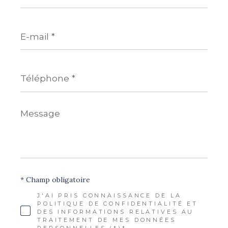
E-
mail
*
Téléphone
*
Message
*
* Champ obligatoire
J'AI PRIS CONNAISSANCE DE LA
POLITIQUE DE CONFIDENTIALITÉ ET
DES INFORMATIONS RELATIVES AU
TRAITEMENT DE MES DONNÉES
PERSONNELLES (*)*