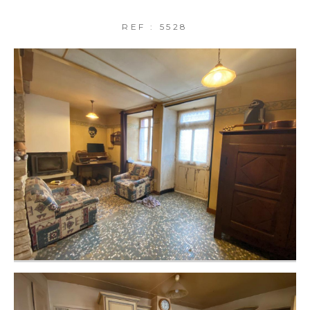
FILTRER PAR
REF : 5528
COUPS DE COEUR
EXCLUSIVITÉS
NOUVEAUTÉS
RECHERCHER