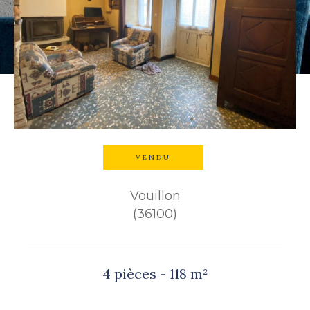
Budget
Budget
Surface
Surface
Pièces
Pièces
VENDU
Référence
Vouillon
(36100)
AFFINER LES CRITÈRES
TERRASSE
PARKING
4 pièces - 118 m²
PISCINE