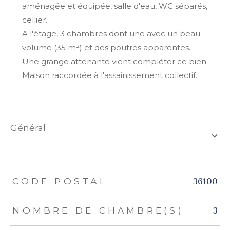
aménagée et équipée, salle d'eau, WC séparés,
cellier.
A l'étage, 3 chambres dont une avec un beau
volume (35 m²) et des poutres apparentes.
Une grange attenante vient compléter ce bien.
Maison raccordée à l'assainissement collectif.
général
TRAD_ZEPHYR_Caracteristique
TRAD_ZEPHYR_Valeurs
36100
CODE POSTAL
3
NOMBRE DE CHAMBRE(S)