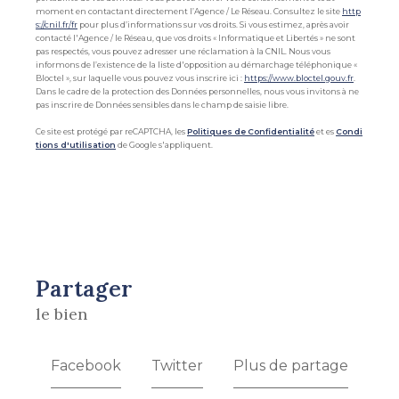
moment en contactant directement l’Agence / Le Réseau. Consultez le site
http
s://cnil.fr/fr
pour plus d’informations sur vos droits. Si vous estimez, après avoir
contacté l'Agence / le Réseau, que vos droits « Informatique et Libertés » ne sont
pas respectés, vous pouvez adresser une réclamation à la CNIL. Nous vous
informons de l’existence de la liste d'opposition au démarchage téléphonique «
Bloctel », sur laquelle vous pouvez vous inscrire ici :
https://www.bloctel.gouv.fr
.
Dans le cadre de la protection des Données personnelles, nous vous invitons à ne
pas inscrire de Données sensibles dans le champ de saisie libre.
Ce site est protégé par reCAPTCHA, les
Politiques de Confidentialité
et es
Condi
tions d'utilisation
de Google s'appliquent.
partager
le bien
Facebook
Twitter
Plus de partage