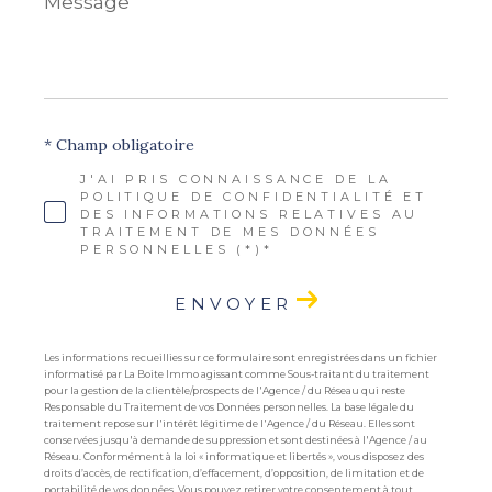
*
* Champ obligatoire
J'AI PRIS CONNAISSANCE DE LA
POLITIQUE DE CONFIDENTIALITÉ ET
DES INFORMATIONS RELATIVES AU
TRAITEMENT DE MES DONNÉES
PERSONNELLES (*)*
ENVOYER
Les informations recueillies sur ce formulaire sont enregistrées dans un fichier
informatisé par La Boite Immo agissant comme Sous-traitant du traitement
pour la gestion de la clientèle/prospects de l'Agence / du Réseau qui reste
Responsable du Traitement de vos Données personnelles. La base légale du
traitement repose sur l'intérêt légitime de l'Agence / du Réseau. Elles sont
conservées jusqu'à demande de suppression et sont destinées à l'Agence / au
Réseau. Conformément à la loi « informatique et libertés », vous disposez des
droits d’accès, de rectification, d’effacement, d’opposition, de limitation et de
portabilité de vos données. Vous pouvez retirer votre consentement à tout