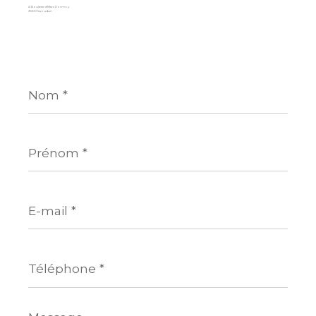
41 Boulevard Marx Dormoy
36100 Issoudun
Nom
*
Prénom
*
E-
mail
*
Téléphone
*
Message