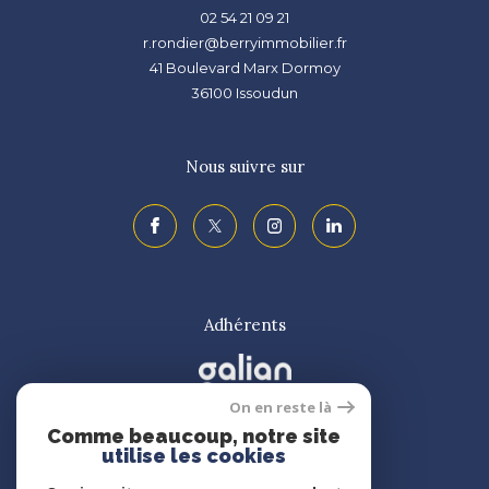
02 54 21 09 21
r.rondier@berryimmobilier.fr
41 Boulevard Marx Dormoy
36100
issoudun
Nous suivre sur
Adhérents
On en reste là
Comme beaucoup, notre site
utilise les cookies