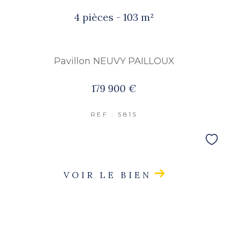
FILTRER PAR
4 pièces - 103 m²
COUPS DE COEUR
EXCLUSIVITÉS
Pavillon NEUVY PAILLOUX
179 900 €
NOUVEAUTÉS
REF : 5815
RECHERCHER
VOIR LE BIEN