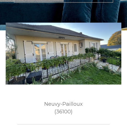
Budget
Budget
Surface
Surface
Pièces
Pièces
Référence
AFFINER LES CRITÈRES
Neuvy-Pailloux
TERRASSE
PARKING
(36100)
PISCINE