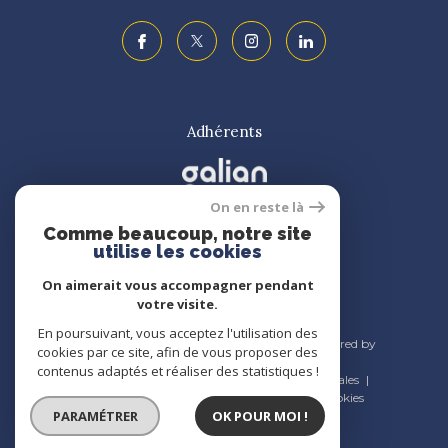
Adhérents
On en reste là
Comme beaucoup, notre site
utilise les cookies
On aimerait vous accompagner pendant
votre visite.
En poursuivant, vous acceptez l'utilisation des
© 2026 | Tous droits réservés | Traduction powered by
cookies par ce site, afin de vous proposer des
Google |
contenus adaptés et réaliser des statistiques !
Nos honoraires
Plan du site
Mentions légales
Admin
Nos liens
Politique RGPD
Cookies
PARAMÉTRER
OK POUR MOI !