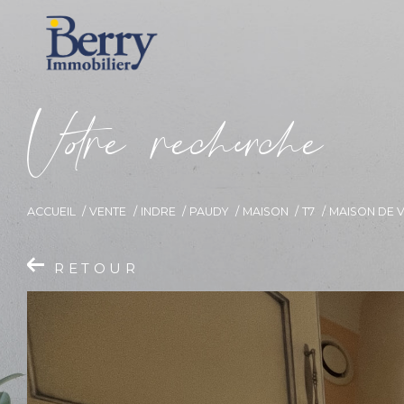
V
o
r
e
r
e
c
e
c
e
ACCUEIL
VENTE
INDRE
PAUDY
MAISON
T7
MAISON DE V
RETOUR