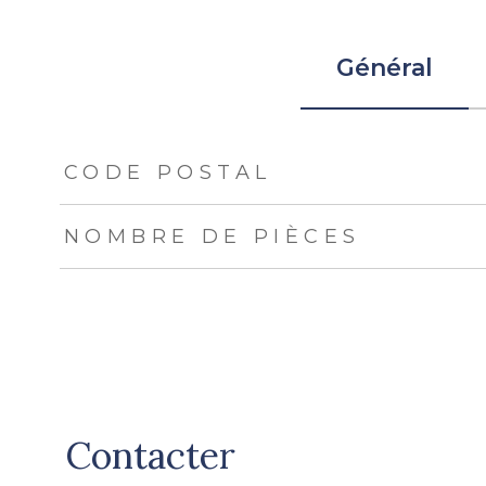
Général
TRAD_ZEPHYR_Caracteristique
TRAD_ZEPHYR_Val
CODE POSTAL
NOMBRE DE PIÈCES
Contacter