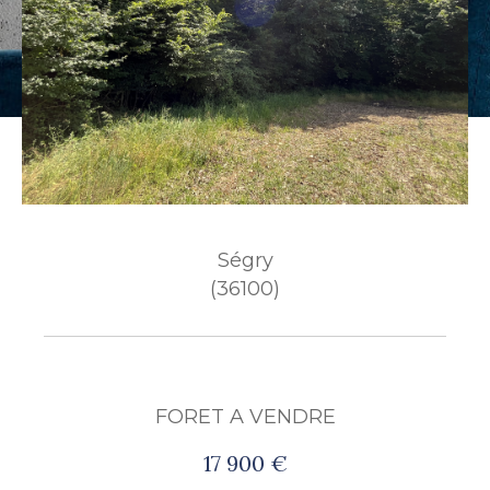
Budget
Budget
Surface
Surface
Pièces
Pièces
Ségry
Référence
(36100)
AFFINER LES CRITÈRES
FORET A VENDRE
TERRASSE
PARKING
PISCINE
17 900 €