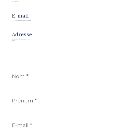
02 54 21 09 21
E-mail
r.rondier@berryimmobilier.fr
Adresse
41 Boulevard Marx Dormoy
36100 Issoudun
Nom
*
Prénom
*
E-
mail
*