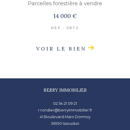
Parcelles forestière à vendre
14 000 €
REF : 5872
VOIR LE BIEN
BERRY IMMOBILIER
02 54 21 09 21
r.rondier@berryimmobilier.fr
41 Boulevard Marx Dormoy
36100
issoudun