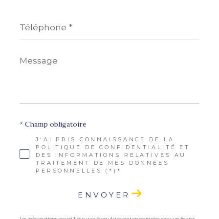
Téléphone
*
Message
*
* Champ obligatoire
J'AI PRIS CONNAISSANCE DE LA
POLITIQUE DE CONFIDENTIALITÉ ET
DES INFORMATIONS RELATIVES AU
TRAITEMENT DE MES DONNÉES
PERSONNELLES (*)*
ENVOYER
Les informations recueillies sur ce formulaire sont enregistrées dans un fichier