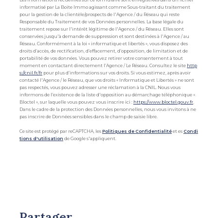
informatisé par La Boite Immo agissant comme Sous-traitant du traitement
pour la gestion de la clientèle/prospects de l'Agence / du Réseau qui reste
Responsable du Traitement de vos Données personnelles. La base légale du
traitement repose sur l'intérêt légitime de l'Agence / du Réseau. Elles sont
conservées jusqu'à demande de suppression et sont destinées à l'Agence / au
Réseau. Conformément à la loi « informatique et libertés », vous disposez des
droits d’accès, de rectification, d’effacement, d’opposition, de limitation et de
portabilité de vos données. Vous pouvez retirer votre consentement à tout
moment en contactant directement l’Agence / Le Réseau. Consultez le site
http
s://cnil.fr/fr
pour plus d’informations sur vos droits. Si vous estimez, après avoir
contacté l'Agence / le Réseau, que vos droits « Informatique et Libertés » ne sont
pas respectés, vous pouvez adresser une réclamation à la CNIL. Nous vous
informons de l’existence de la liste d'opposition au démarchage téléphonique «
Bloctel », sur laquelle vous pouvez vous inscrire ici :
https://www.bloctel.gouv.fr
.
Dans le cadre de la protection des Données personnelles, nous vous invitons à ne
pas inscrire de Données sensibles dans le champ de saisie libre.
Ce site est protégé par reCAPTCHA, les
Politiques de Confidentialité
et es
Condi
tions d'utilisation
de Google s'appliquent.
partager