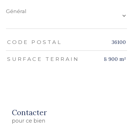
général
TRAD_ZEPHYR_Caracteristique
TRAD_ZEPHYR_Valeurs
36100
CODE POSTAL
8 900 m²
SURFACE TERRAIN
Contacter
pour ce bien