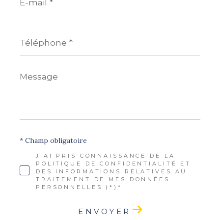
mail
*
Téléphone
*
Message
*
* Champ obligatoire
J'AI PRIS CONNAISSANCE DE LA
POLITIQUE DE CONFIDENTIALITÉ ET
DES INFORMATIONS RELATIVES AU
TRAITEMENT DE MES DONNÉES
PERSONNELLES (*)*
ENVOYER