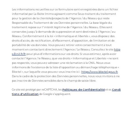
Les informations recueillies sur ce formulaire sont enregistrées dans un fichier
informatisé par La Boite Immo agissant comme Sous-traitant du traitement
pour la gestion de la clientèle/prospects de l'Agence / du Réseau qui reste
Responsable du Traitement de vos Données personnelles. La base légale du
traitement repose sur l'intérêt légitime de l'Agence / du Réseau. Elles sont
conservées jusqu'à demande de suppression et sont destinées à l'Agence / au
Réseau. Conformément à la loi « informatique et libertés », vous disposez des
droits d’accès, de rectification, d’effacement, d’opposition, de limitation et de
portabilité de vos données. Vous pouvez retirer votre consentement à tout
moment en contactant directement l’Agence / Le Réseau. Consultez le site
http
s://cnil.fr/fr
pour plus d’informations sur vos droits. Si vous estimez, après avoir
contacté l'Agence / le Réseau, que vos droits « Informatique et Libertés » ne sont
pas respectés, vous pouvez adresser une réclamation à la CNIL. Nous vous
informons de l’existence de la liste d'opposition au démarchage téléphonique «
Bloctel », sur laquelle vous pouvez vous inscrire ici :
https://www.bloctel.gouv.fr
.
Dans le cadre de la protection des Données personnelles, nous vous invitons à ne
pas inscrire de Données sensibles dans le champ de saisie libre.
Ce site est protégé par reCAPTCHA, les
Politiques de Confidentialité
et es
Condi
tions d'utilisation
de Google s'appliquent.