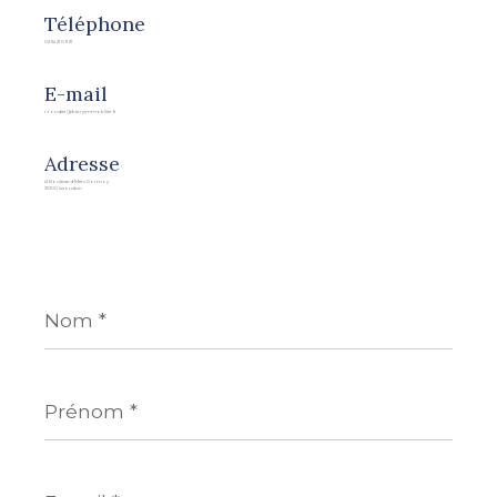
Téléphone
02 54 21 09 21
E-mail
r.rondier@berryimmobilier.fr
Adresse
41 Boulevard Marx Dormoy
36100 Issoudun
Nom
*
Prénom
*
E-