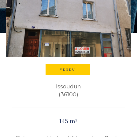
Budget
Budget
Surface
Surface
Pièces
Pièces
VENDU
Référence
Issoudun
(36100)
AFFINER LES CRITÈRES
TERRASSE
PARKING
145 m²
PISCINE