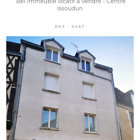
Bel immeuble locatif à vendre - Centre
FILTRER PAR
Issoudun
REF : 5467
COUPS DE COEUR
EXCLUSIVITÉS
NOUVEAUTÉS
RECHERCHER