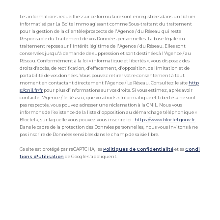
Les informations recueillies sur ce formulaire sont enregistrées dans un fichier
informatisé par La Boite Immo agissant comme Sous-traitant du traitement
pour la gestion de la clientèle/prospects de l'Agence / du Réseau qui reste
Responsable du Traitement de vos Données personnelles. La base légale du
traitement repose sur l'intérêt légitime de l'Agence / du Réseau. Elles sont
conservées jusqu'à demande de suppression et sont destinées à l'Agence / au
Réseau. Conformément à la loi « informatique et libertés », vous disposez des
droits d’accès, de rectification, d’effacement, d’opposition, de limitation et de
portabilité de vos données. Vous pouvez retirer votre consentement à tout
moment en contactant directement l’Agence / Le Réseau. Consultez le site
http
s://cnil.fr/fr
pour plus d’informations sur vos droits. Si vous estimez, après avoir
contacté l'Agence / le Réseau, que vos droits « Informatique et Libertés » ne sont
pas respectés, vous pouvez adresser une réclamation à la CNIL. Nous vous
informons de l’existence de la liste d'opposition au démarchage téléphonique «
Bloctel », sur laquelle vous pouvez vous inscrire ici :
https://www.bloctel.gouv.fr
.
Dans le cadre de la protection des Données personnelles, nous vous invitons à ne
pas inscrire de Données sensibles dans le champ de saisie libre.
Ce site est protégé par reCAPTCHA, les
Politiques de Confidentialité
et es
Condi
tions d'utilisation
de Google s'appliquent.