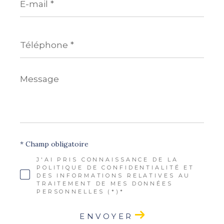
mail
*
Téléphone
*
Message
*
* Champ obligatoire
J'AI PRIS CONNAISSANCE DE LA
POLITIQUE DE CONFIDENTIALITÉ ET
DES INFORMATIONS RELATIVES AU
TRAITEMENT DE MES DONNÉES
PERSONNELLES (*)*
ENVOYER