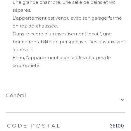
une grande chambre, une salle de bains et wc
séparés.
L'appartement est vendu avec son garage fermé
en rez-de-chaussée.
Dans le cadre d'un investisement locatif, une
bonne rentabilité en perspective. Des travaux sont
à prévoir.
Enfin, l'appartement a de faibles charges de
copropriété.
général
TRAD_ZEPHYR_Caracteristique
TRAD_ZEPHYR_Valeurs
36100
CODE POSTAL