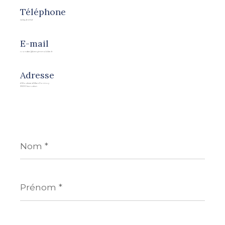
Téléphone
02 54 21 09 21
E-mail
r.rondier@berryimmobilier.fr
Adresse
41 Boulevard Marx Dormoy
36100 Issoudun
Nom
*
Prénom
*
E-