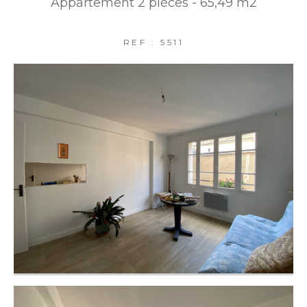
Appartement 2 pièces - 65,49 m2
FILTRER PAR
REF : 5511
COUPS DE COEUR
EXCLUSIVITÉS
NOUVEAUTÉS
RECHERCHER