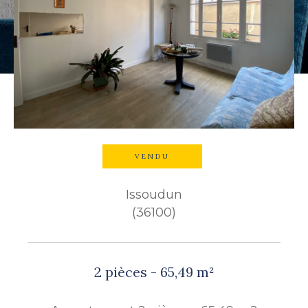
Budget
Budget
Surface
Surface
Pièces
Pièces
VENDU
Référence
Issoudun
(36100)
AFFINER LES CRITÈRES
TERRASSE
PARKING
2 pièces - 65,49 m²
PISCINE