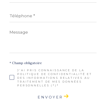
Téléphone
*
Message
*
* Champ obligatoire
J'AI PRIS CONNAISSANCE DE LA
POLITIQUE DE CONFIDENTIALITÉ ET
DES INFORMATIONS RELATIVES AU
TRAITEMENT DE MES DONNÉES
PERSONNELLES (*)*
ENVOYER