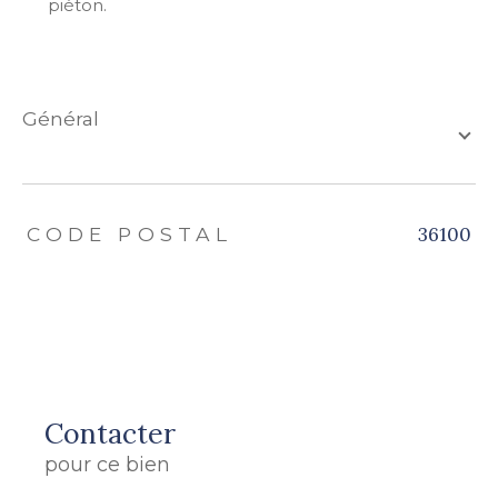
piéton.
général
TRAD_ZEPHYR_Caracteristique
TRAD_ZEPHYR_Valeurs
36100
CODE POSTAL
Contacter
pour ce bien