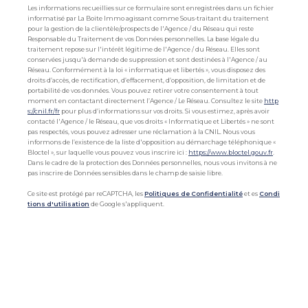
Les informations recueillies sur ce formulaire sont enregistrées dans un fichier
informatisé par La Boite Immo agissant comme Sous-traitant du traitement
pour la gestion de la clientèle/prospects de l'Agence / du Réseau qui reste
Responsable du Traitement de vos Données personnelles. La base légale du
traitement repose sur l'intérêt légitime de l'Agence / du Réseau. Elles sont
conservées jusqu'à demande de suppression et sont destinées à l'Agence / au
Réseau. Conformément à la loi « informatique et libertés », vous disposez des
droits d’accès, de rectification, d’effacement, d’opposition, de limitation et de
portabilité de vos données. Vous pouvez retirer votre consentement à tout
moment en contactant directement l’Agence / Le Réseau. Consultez le site
http
s://cnil.fr/fr
pour plus d’informations sur vos droits. Si vous estimez, après avoir
contacté l'Agence / le Réseau, que vos droits « Informatique et Libertés » ne sont
pas respectés, vous pouvez adresser une réclamation à la CNIL. Nous vous
informons de l’existence de la liste d'opposition au démarchage téléphonique «
Bloctel », sur laquelle vous pouvez vous inscrire ici :
https://www.bloctel.gouv.fr
.
Dans le cadre de la protection des Données personnelles, nous vous invitons à ne
pas inscrire de Données sensibles dans le champ de saisie libre.
Ce site est protégé par reCAPTCHA, les
Politiques de Confidentialité
et es
Condi
tions d'utilisation
de Google s'appliquent.