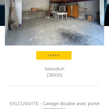
Budget
Budget
Surface
Surface
Pièces
Pièces
VENDU
Référence
Issoudun
(36100)
AFFINER LES CRITÈRES
TERRASSE
PARKING
PISCINE
EXLCUSIVITE - Garage double avec porte