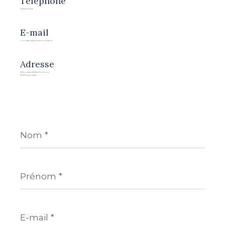
Téléphone
02 54 21 09 21
E-mail
r.rondier@berryimmobilier.fr
Adresse
41 Boulevard Marx Dormoy
36100 Issoudun
Nom
*
Prénom
*
E-
mail
*