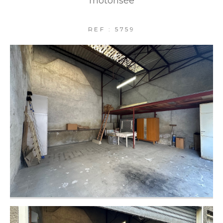
motorisée
FILTRER PAR
REF : 5759
COUPS DE COEUR
EXCLUSIVITÉS
NOUVEAUTÉS
RECHERCHER