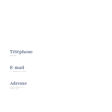
Téléphone
02 54 21 09 21
E-mail
r.rondier@berryimmobilier.fr
Adresse
41 Boulevard Marx Dormoy
36100 Issoudun