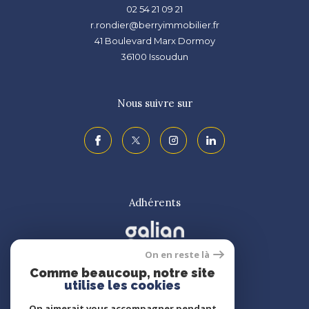
02 54 21 09 21
r.rondier@berryimmobilier.fr
41 Boulevard Marx Dormoy
36100
issoudun
Nous suivre sur
Adhérents
On en reste là
Comme beaucoup, notre site
utilise les cookies
On aimerait vous accompagner pendant