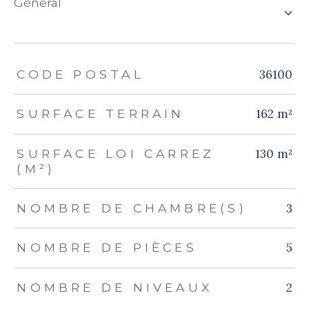
général
TRAD_ZEPHYR_Caracteristique
TRAD_ZEPHYR_Valeurs
36100
CODE POSTAL
162 m²
SURFACE TERRAIN
130 m²
SURFACE LOI CARREZ
(M²)
3
NOMBRE DE CHAMBRE(S)
5
NOMBRE DE PIÈCES
2
NOMBRE DE NIVEAUX