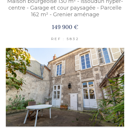
Maison bourgeoise 130 m² - Issoudun hyper-
FILTRER PAR
centre - Garage et cour paysagée - Parcelle
162 m² - Grenier aménage
149 900 €
COUPS DE COEUR
EXCLUSIVITÉS
REF : 5832
NOUVEAUTÉS
RECHERCHER