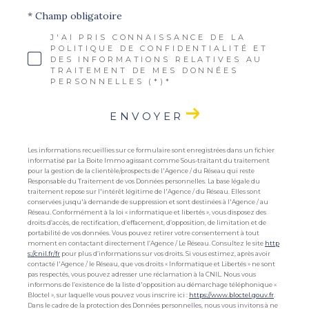
* Champ obligatoire
J'AI PRIS CONNAISSANCE DE LA
POLITIQUE DE CONFIDENTIALITÉ ET
DES INFORMATIONS RELATIVES AU
TRAITEMENT DE MES DONNÉES
PERSONNELLES (*)*
ENVOYER
Les informations recueillies sur ce formulaire sont enregistrées dans un fichier
informatisé par La Boite Immo agissant comme Sous-traitant du traitement
pour la gestion de la clientèle/prospects de l'Agence / du Réseau qui reste
Responsable du Traitement de vos Données personnelles. La base légale du
traitement repose sur l'intérêt légitime de l'Agence / du Réseau. Elles sont
conservées jusqu'à demande de suppression et sont destinées à l'Agence / au
Réseau. Conformément à la loi « informatique et libertés », vous disposez des
droits d’accès, de rectification, d’effacement, d’opposition, de limitation et de
portabilité de vos données. Vous pouvez retirer votre consentement à tout
moment en contactant directement l’Agence / Le Réseau. Consultez le site
http
s://cnil.fr/fr
pour plus d’informations sur vos droits. Si vous estimez, après avoir
contacté l'Agence / le Réseau, que vos droits « Informatique et Libertés » ne sont
pas respectés, vous pouvez adresser une réclamation à la CNIL. Nous vous
informons de l’existence de la liste d'opposition au démarchage téléphonique «
Bloctel », sur laquelle vous pouvez vous inscrire ici :
https://www.bloctel.gouv.fr
.
Dans le cadre de la protection des Données personnelles, nous vous invitons à ne