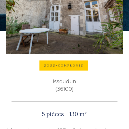
Budget
Budget
Surface
Surface
Pièces
Pièces
SOUS-COMPROMIS
Référence
Issoudun
(36100)
AFFINER LES CRITÈRES
TERRASSE
PARKING
5 pièces - 130 m²
PISCINE