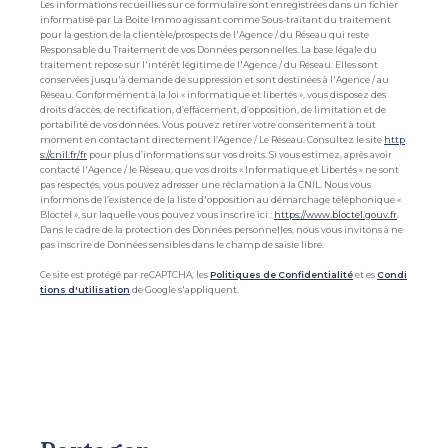
Les informations recueillies sur ce formulaire sont enregistrées dans un fichier
informatisé par La Boite Immo agissant comme Sous-traitant du traitement
pour la gestion de la clientèle/prospects de l'Agence / du Réseau qui reste
Responsable du Traitement de vos Données personnelles. La base légale du
traitement repose sur l'intérêt légitime de l'Agence / du Réseau. Elles sont
conservées jusqu'à demande de suppression et sont destinées à l'Agence / au
Réseau. Conformément à la loi « informatique et libertés », vous disposez des
droits d’accès, de rectification, d’effacement, d’opposition, de limitation et de
portabilité de vos données. Vous pouvez retirer votre consentement à tout
moment en contactant directement l’Agence / Le Réseau. Consultez le site
http
s://cnil.fr/fr
pour plus d’informations sur vos droits. Si vous estimez, après avoir
contacté l'Agence / le Réseau, que vos droits « Informatique et Libertés » ne sont
pas respectés, vous pouvez adresser une réclamation à la CNIL. Nous vous
informons de l’existence de la liste d'opposition au démarchage téléphonique «
Bloctel », sur laquelle vous pouvez vous inscrire ici :
https://www.bloctel.gouv.fr
.
Dans le cadre de la protection des Données personnelles, nous vous invitons à ne
pas inscrire de Données sensibles dans le champ de saisie libre.
Ce site est protégé par reCAPTCHA, les
Politiques de Confidentialité
et es
Condi
tions d'utilisation
de Google s'appliquent.