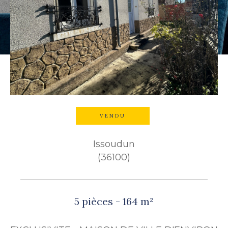
Budget
Budget
Surface
Surface
Pièces
Pièces
VENDU
Référence
Issoudun
(36100)
AFFINER LES CRITÈRES
TERRASSE
PARKING
5 pièces - 164 m²
PISCINE