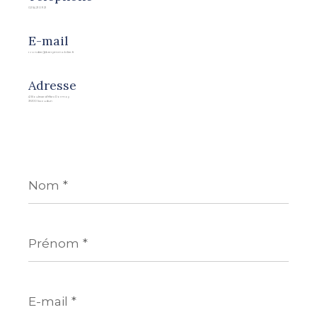
02 54 21 09 21
E-mail
r.rondier@berryimmobilier.fr
Adresse
41 Boulevard Marx Dormoy
36100 Issoudun
Nom
*
Prénom
*
E-
mail
*