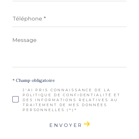
Téléphone
*
Message
*
* Champ obligatoire
J'AI PRIS CONNAISSANCE DE LA
POLITIQUE DE CONFIDENTIALITÉ ET
DES INFORMATIONS RELATIVES AU
TRAITEMENT DE MES DONNÉES
PERSONNELLES (*)*
ENVOYER