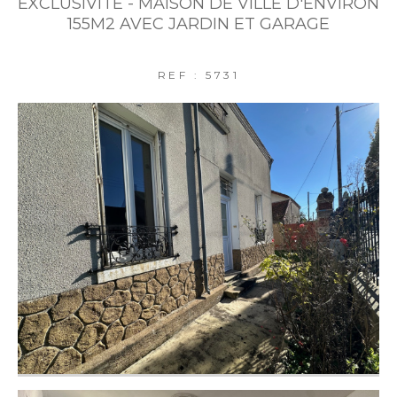
EXCLUSIVITE - MAISON DE VILLE D'ENVIRON
FILTRER PAR
155M2 AVEC JARDIN ET GARAGE
REF : 5731
COUPS DE COEUR
EXCLUSIVITÉS
NOUVEAUTÉS
RECHERCHER