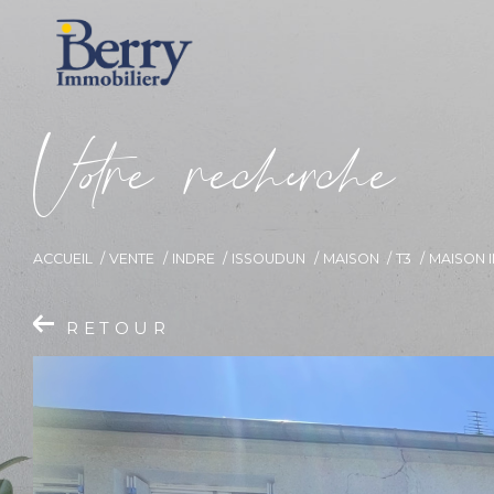
V
o
r
e
r
e
c
e
c
e
ACCUEIL
VENTE
INDRE
ISSOUDUN
MAISON
T3
MAISON 
RETOUR