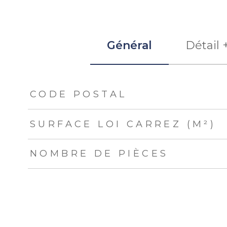
Général
Détail 
TRAD_ZEPHYR_Caracteristique
TRAD_ZEPHYR_Val
CODE POSTAL
SURFACE LOI CARREZ (M²)
NOMBRE DE PIÈCES