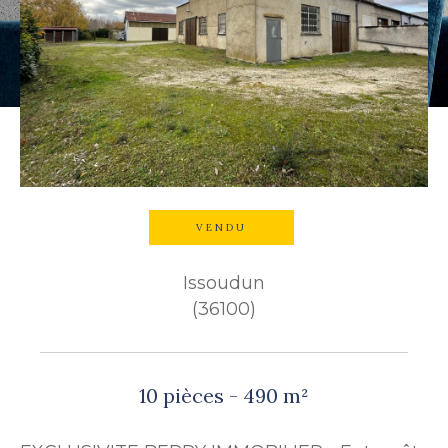
Budget
Budget
Surface
Surface
Pièces
Pièces
VENDU
Référence
Issoudun
(36100)
AFFINER LES CRITÈRES
TERRASSE
PARKING
10 pièces - 490 m²
PISCINE