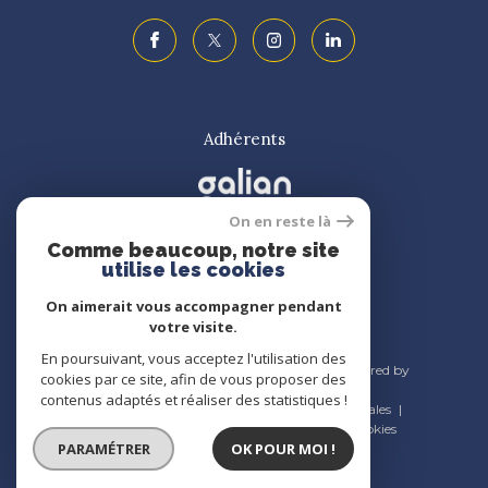
Adhérents
On en reste là
Comme beaucoup, notre site
utilise les cookies
On aimerait vous accompagner pendant
votre visite.
En poursuivant, vous acceptez l'utilisation des
© 2026 | Tous droits réservés | Traduction powered by
cookies par ce site, afin de vous proposer des
Google |
contenus adaptés et réaliser des statistiques !
Nos honoraires
Plan du site
Mentions légales
Admin
Nos liens
Politique RGPD
Cookies
PARAMÉTRER
OK POUR MOI !