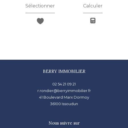
Sélectionner
Calculer
BERRY IMMOBILIER
02 54 21 09 21
r.rondier@berryimmobilier.fr
41 Boulevard Marx Dormoy
36100
issoudun
Nous suivre sur