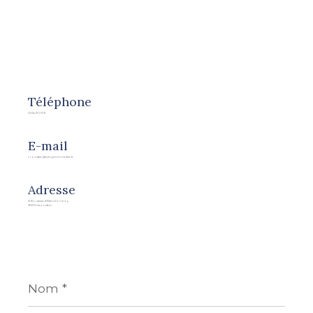
Téléphone
02 54 21 09 21
E-mail
r.rondier@berryimmobilier.fr
Adresse
41 Boulevard Marx Dormoy
36100 Issoudun
Nom
*