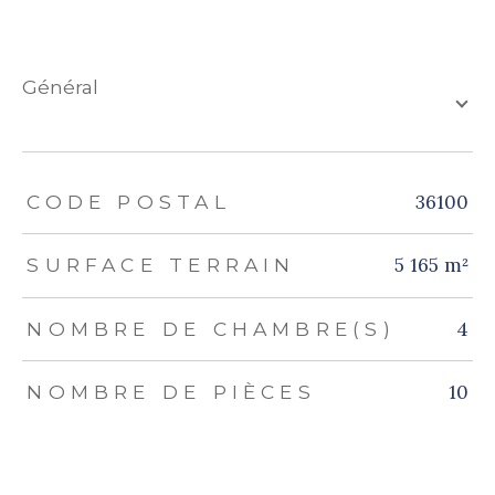
général
TRAD_ZEPHYR_Caracteristique
TRAD_ZEPHYR_Valeurs
36100
CODE POSTAL
5 165 m²
SURFACE TERRAIN
4
NOMBRE DE CHAMBRE(S)
10
NOMBRE DE PIÈCES