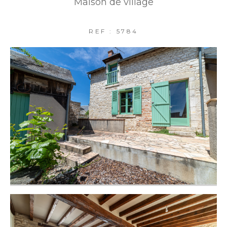
Maison de village
FILTRER PAR
REF : 5784
COUPS DE COEUR
EXCLUSIVITÉS
NOUVEAUTÉS
RECHERCHER