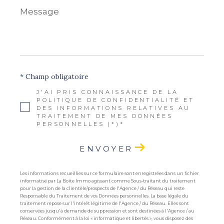
Message
*
* Champ obligatoire
J'AI PRIS CONNAISSANCE DE LA
POLITIQUE DE CONFIDENTIALITÉ ET
DES INFORMATIONS RELATIVES AU
TRAITEMENT DE MES DONNÉES
PERSONNELLES (*)*
ENVOYER
Les informations recueillies sur ce formulaire sont enregistrées dans un fichier
informatisé par La Boite Immo agissant comme Sous-traitant du traitement
pour la gestion de la clientèle/prospects de l'Agence / du Réseau qui reste
Responsable du Traitement de vos Données personnelles. La base légale du
traitement repose sur l'intérêt légitime de l'Agence / du Réseau. Elles sont
conservées jusqu'à demande de suppression et sont destinées à l'Agence / au
Réseau. Conformément à la loi « informatique et libertés », vous disposez des