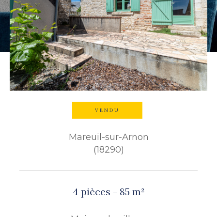
Budget
Budget
Surface
Surface
Pièces
Pièces
VENDU
Référence
Mareuil-sur-Arnon
(18290)
AFFINER LES CRITÈRES
TERRASSE
PARKING
4 pièces - 85 m²
PISCINE