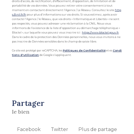
droits d’accès, de rectification, d’effacement, d’opposition, de limitation et de
portabilité de vos données. Vous pouvez retirer votre consentement à tout
moment en contactant directement l’Agence / Le Réseau. Consultez le site
http
s://cnil.fr/fr
pour plus d’informations sur vos droits. Si vous estimez, après avoir
contacté l'Agence / le Réseau, que vos droits « Informatique et Libertés » ne sont
pas respectés, vous pouvez adresser une réclamation à la CNIL. Nous vous
informons de l’existence de la liste d'opposition au démarchage téléphonique «
Bloctel », sur laquelle vous pouvez vous inscrire ici :
https://www.bloctel.gouv.fr
.
Dans le cadre de la protection des Données personnelles, nous vous invitons à ne
pas inscrire de Données sensibles dans le champ de saisie libre.
Ce site est protégé par reCAPTCHA, les
Politiques de Confidentialité
et es
Condi
tions d'utilisation
de Google s'appliquent.
partager
le bien
Facebook
Twitter
Plus de partage