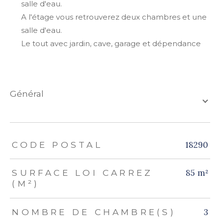
salle d'eau.
A l'étage vous retrouverez deux chambres et une
salle d'eau.
Le tout avec jardin, cave, garage et dépendance
général
TRAD_ZEPHYR_Caracteristique
TRAD_ZEPHYR_Valeurs
18290
CODE POSTAL
85 m²
SURFACE LOI CARREZ
(M²)
3
NOMBRE DE CHAMBRE(S)