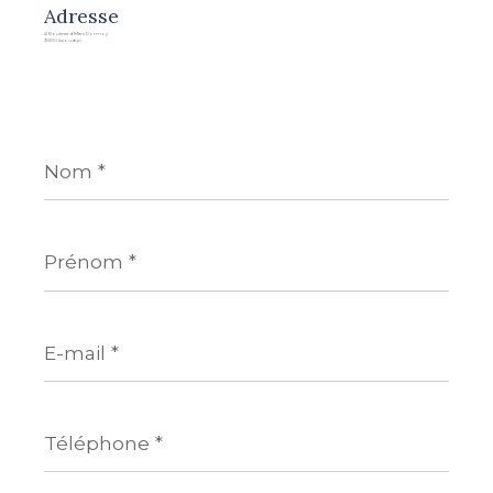
Adresse
41 Boulevard Marx Dormoy
36100 Issoudun
Nom
*
Prénom
*
E-
mail
*
Téléphone
*