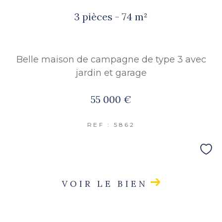
FILTRER PAR
3 pièces - 74 m²
COUPS DE COEUR
EXCLUSIVITÉS
Belle maison de campagne de type 3 avec
jardin et garage
NOUVEAUTÉS
55 000 €
RECHERCHER
REF : 5862
VOIR LE BIEN