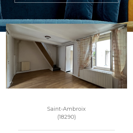
Budget
Budget
Surface
Surface
Pièces
Pièces
Référence
AFFINER LES CRITÈRES
Saint-Ambroix
TERRASSE
PARKING
(18290)
PISCINE