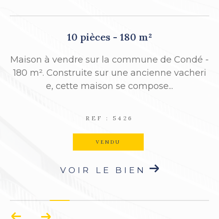
4 pièces - 80 m²
dé -
PROCHE ECOLES COMMERCES Maison com
eri
prenant: au rez de chaussée: dégagement, s
alon avec cheminée, salle à manger avec...
REF : 5432
VENDU
VOIR LE BIEN