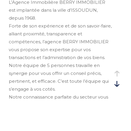
L’Agence Immobilière BERRY IMMOBILIER
est implantée dans la ville d’ISSOUDUN,
Budget
Budget
depuis 1968.
Forte de son expérience et de son savoir-faire,
Surface
alliant proximité, transparence et
Surface
compétences, l’agence BERRY IMMOBILIER
vous propose son expertise pour vos
Pièces
Pièces
transactions et l’administration de vos biens.
Notre équipe de 5 personnes travaille en
Référence
synergie pour vous offrir un conseil précis,
pertinent, et efficace. C’est toute l’équipe qui
s’engage à vos cotés.
Notre connaissance parfaite du secteur vous
AFFINER LES CRITÈRES
garantit la maîtrise du marché local.
TERRASSE
PARKING
Membre de la Fédération Nationale de
l’immobilier (FNAIM), gage de qualité, choisir
PISCINE
BERRY IMMOBILIER, c’est opter pour le